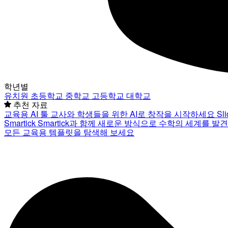
학년별
유치원
초등학교
중학교
고등학교
대학교
추천 자료
교육용 AI 툴
교사와 학생들을 위한 AI로 창작을 시작하세요
Sl
Smartick
Smartick과 함께 새로운 방식으로 수학의 세계를 발
모든 교육용 템플릿을 탐색해 보세요