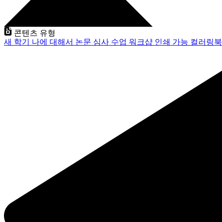
콘텐츠 유형
새 학기
나에 대해서
논문 심사
수업
워크샵
인쇄 가능
컬러링북