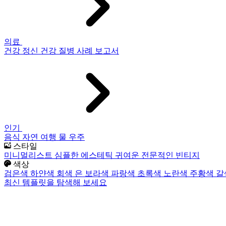
의료
건강
정신 건강
질병
사례 보고서
인기
음식
자연
여행
물
우주
스타일
미니멀리스트
심플한
에스테틱
귀여운
전문적인
빈티지
색상
검은색
하얀색
회색
은
보라색
파랑색
초록색
노란색
주황색
갈
최신 템플릿을 탐색해 보세요