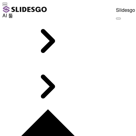
Slidesgo 
AI 툴