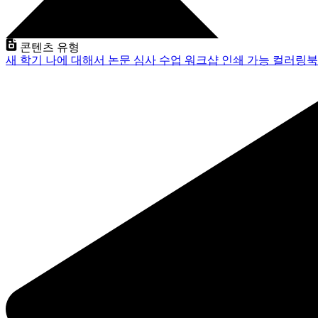
콘텐츠 유형
새 학기
나에 대해서
논문 심사
수업
워크샵
인쇄 가능
컬러링북