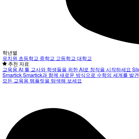
학년별
유치원
초등학교
중학교
고등학교
대학교
추천 자료
교육용 AI 툴
교사와 학생들을 위한 AI로 창작을 시작하세요
Sl
Smartick
Smartick과 함께 새로운 방식으로 수학의 세계를 발
모든 교육용 템플릿을 탐색해 보세요