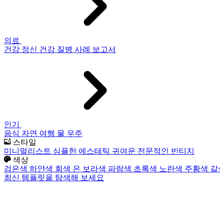
의료
건강
정신 건강
질병
사례 보고서
인기
음식
자연
여행
물
우주
스타일
미니멀리스트
심플한
에스테틱
귀여운
전문적인
빈티지
색상
검은색
하얀색
회색
은
보라색
파랑색
초록색
노란색
주황색
갈
최신 템플릿을 탐색해 보세요