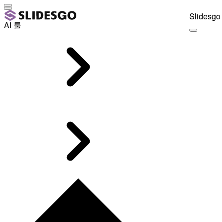
Slidesgo 
AI 툴