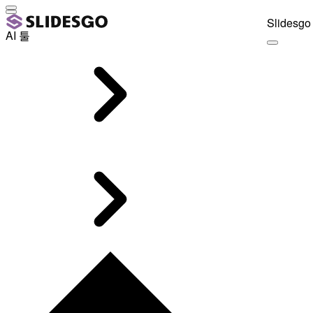
Slidesgo 
AI 툴