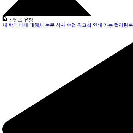
콘텐츠 유형
새 학기
나에 대해서
논문 심사
수업
워크샵
인쇄 가능
컬러링북