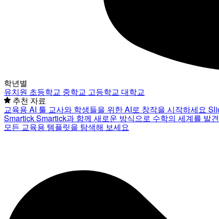
학년별
유치원
초등학교
중학교
고등학교
대학교
추천 자료
교육용 AI 툴
교사와 학생들을 위한 AI로 창작을 시작하세요
Sl
Smartick
Smartick과 함께 새로운 방식으로 수학의 세계를 발
모든 교육용 템플릿을 탐색해 보세요