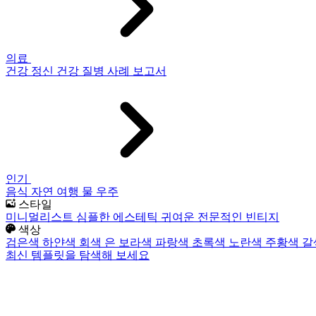
의료
건강
정신 건강
질병
사례 보고서
인기
음식
자연
여행
물
우주
스타일
미니멀리스트
심플한
에스테틱
귀여운
전문적인
빈티지
색상
검은색
하얀색
회색
은
보라색
파랑색
초록색
노란색
주황색
갈
최신 템플릿을 탐색해 보세요