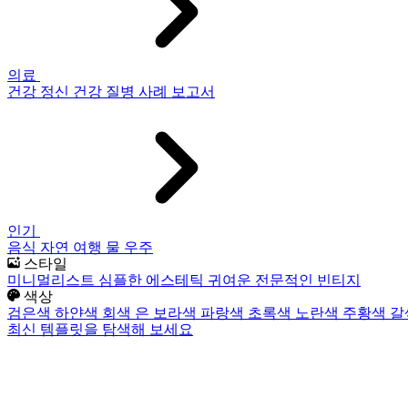
의료
건강
정신 건강
질병
사례 보고서
인기
음식
자연
여행
물
우주
스타일
미니멀리스트
심플한
에스테틱
귀여운
전문적인
빈티지
색상
검은색
하얀색
회색
은
보라색
파랑색
초록색
노란색
주황색
갈
최신 템플릿을 탐색해 보세요