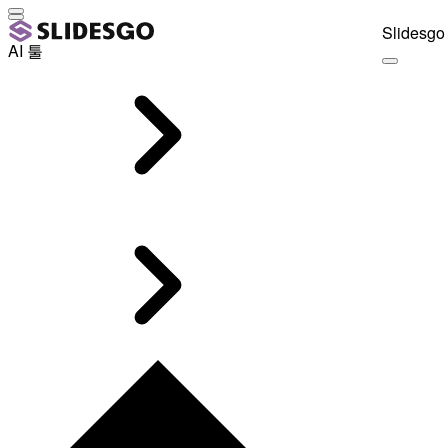
Slidesgo 
AI 툴