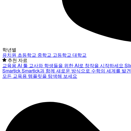
학년별
유치원
초등학교
중학교
고등학교
대학교
추천 자료
교육용 AI 툴
교사와 학생들을 위한 AI로 창작을 시작하세요
Sl
Smartick
Smartick과 함께 새로운 방식으로 수학의 세계를 발
모든 교육용 템플릿을 탐색해 보세요