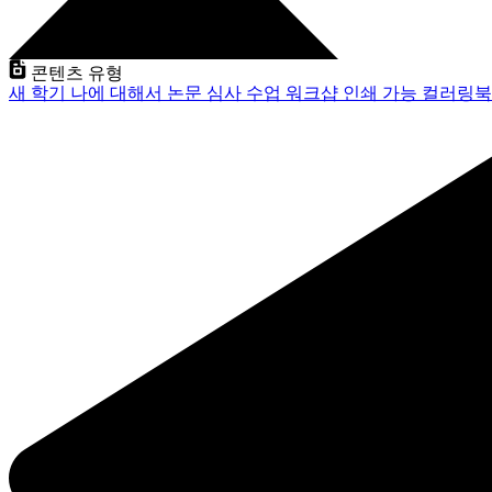
콘텐츠 유형
새 학기
나에 대해서
논문 심사
수업
워크샵
인쇄 가능
컬러링북