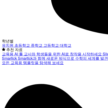
학년별
유치원
초등학교
중학교
고등학교
대학교
추천 자료
교육용 AI 툴
교사와 학생들을 위한 AI로 창작을 시작하세요
Sl
Smartick
Smartick과 함께 새로운 방식으로 수학의 세계를 발
모든 교육용 템플릿을 탐색해 보세요