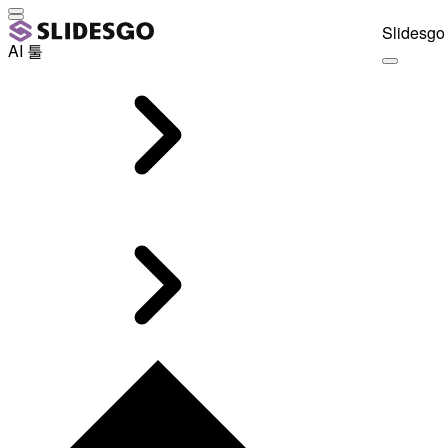
Slidesgo 
AI 툴