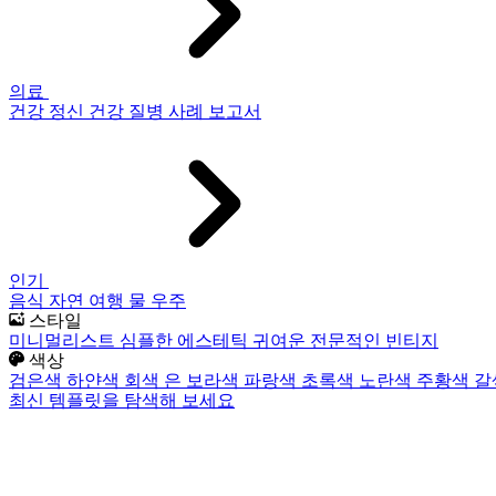
의료
건강
정신 건강
질병
사례 보고서
인기
음식
자연
여행
물
우주
스타일
미니멀리스트
심플한
에스테틱
귀여운
전문적인
빈티지
색상
검은색
하얀색
회색
은
보라색
파랑색
초록색
노란색
주황색
갈
최신 템플릿을 탐색해 보세요