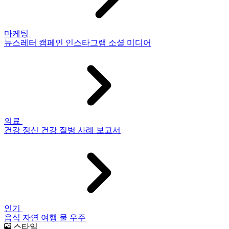
마케팅
뉴스레터
캠페인
인스타그램
소셜 미디어
의료
건강
정신 건강
질병
사례 보고서
인기
음식
자연
여행
물
우주
스타일