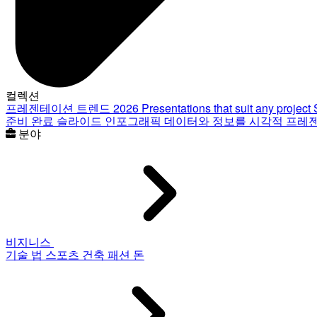
컬렉션
프레젠테이션 트렌드 2026
Presentations that suit any project
준비 완료 슬라이드
인포그래픽
데이터와 정보를 시각적 프레
분야
비지니스
기술
법
스포츠
건축
패션
돈