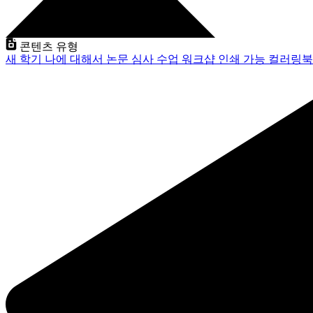
콘텐츠 유형
새 학기
나에 대해서
논문 심사
수업
워크샵
인쇄 가능
컬러링북