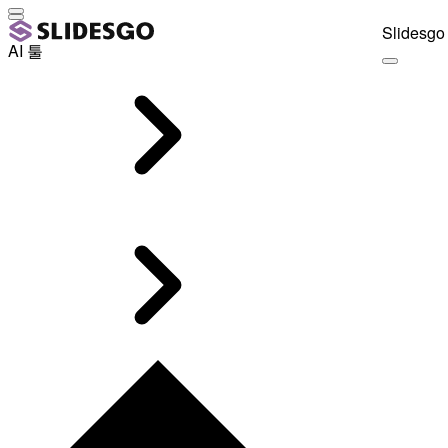
Slidesgo 
AI 툴