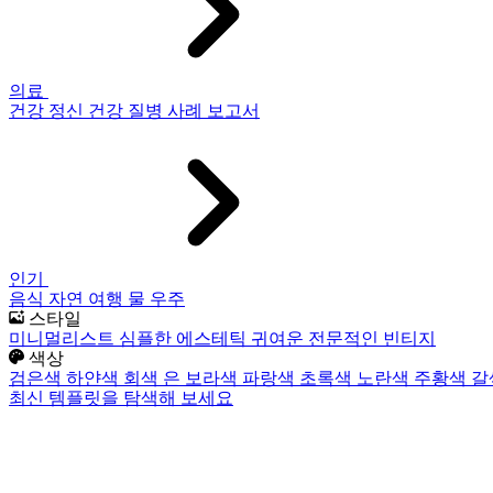
의료
건강
정신 건강
질병
사례 보고서
인기
음식
자연
여행
물
우주
스타일
미니멀리스트
심플한
에스테틱
귀여운
전문적인
빈티지
색상
검은색
하얀색
회색
은
보라색
파랑색
초록색
노란색
주황색
갈
최신 템플릿을 탐색해 보세요