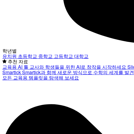
학년별
유치원
초등학교
중학교
고등학교
대학교
추천 자료
교육용 AI 툴
교사와 학생들을 위한 AI로 창작을 시작하세요
Sl
Smartick
Smartick과 함께 새로운 방식으로 수학의 세계를 발
모든 교육용 템플릿을 탐색해 보세요