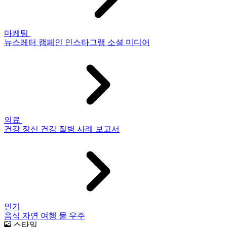
마케팅
뉴스레터
캠페인
인스타그램
소셜 미디어
의료
건강
정신 건강
질병
사례 보고서
인기
음식
자연
여행
물
우주
스타일