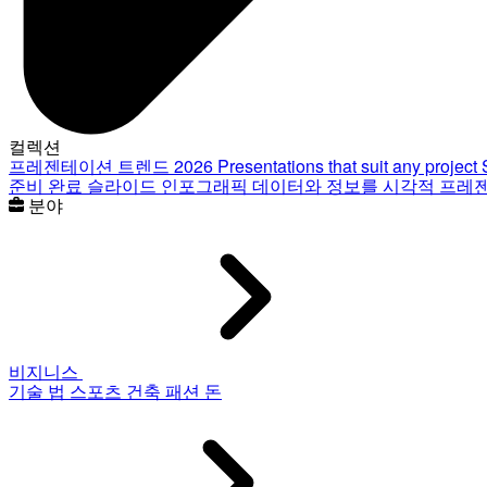
컬렉션
프레젠테이션 트렌드 2026
Presentations that suit any project
준비 완료 슬라이드
인포그래픽
데이터와 정보를 시각적 프레
분야
비지니스
기술
법
스포츠
건축
패션
돈