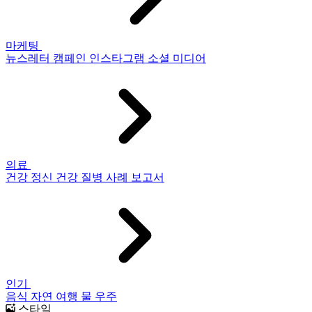
마케팅
뉴스레터
캠페인
인스타그램
소셜 미디어
의료
건강
정신 건강
질병
사례 보고서
인기
음식
자연
여행
물
우주
스타일