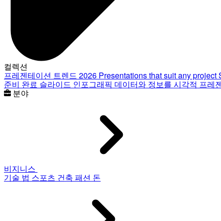
컬렉션
프레젠테이션 트렌드 2026
Presentations that suit any project
준비 완료 슬라이드
인포그래픽
데이터와 정보를 시각적 프레
분야
비지니스
기술
법
스포츠
건축
패션
돈