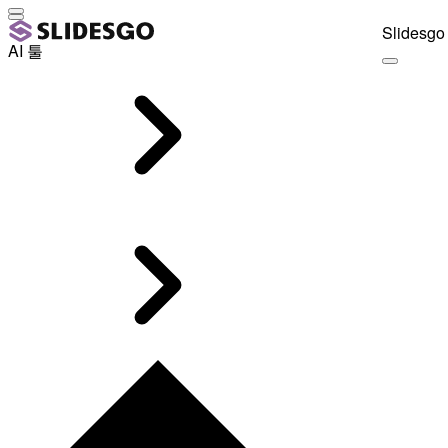
Slidesgo 
AI 툴