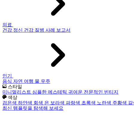
의료
건강
정신 건강
질병
사례 보고서
인기
음식
자연
여행
물
우주
스타일
미니멀리스트
심플한
에스테틱
귀여운
전문적인
빈티지
색상
검은색
하얀색
회색
은
보라색
파랑색
초록색
노란색
주황색
갈
최신 템플릿을 탐색해 보세요