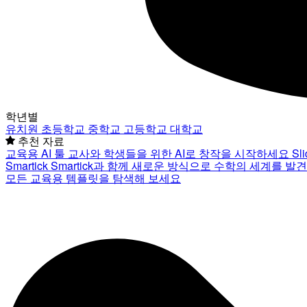
학년별
유치원
초등학교
중학교
고등학교
대학교
추천 자료
교육용 AI 툴
교사와 학생들을 위한 AI로 창작을 시작하세요
Sl
Smartick
Smartick과 함께 새로운 방식으로 수학의 세계를 발
모든 교육용 템플릿을 탐색해 보세요