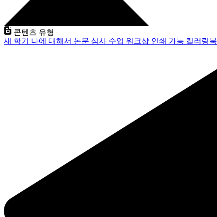
콘텐츠 유형
새 학기
나에 대해서
논문 심사
수업
워크샵
인쇄 가능
컬러링북