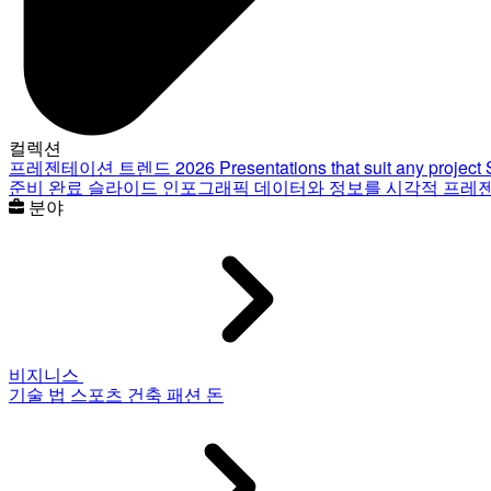
컬렉션
프레젠테이션 트렌드 2026
Presentations that suit any project
준비 완료 슬라이드
인포그래픽
데이터와 정보를 시각적 프레
분야
비지니스
기술
법
스포츠
건축
패션
돈