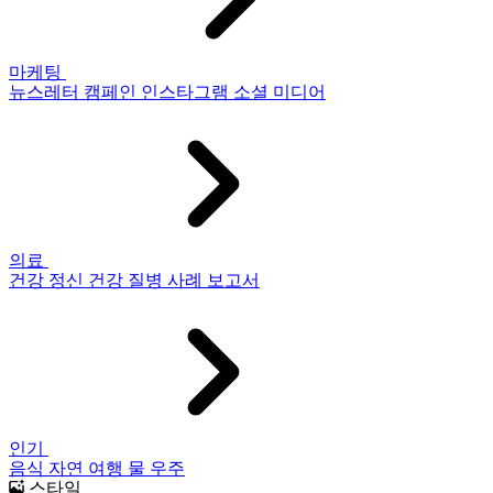
마케팅
뉴스레터
캠페인
인스타그램
소셜 미디어
의료
건강
정신 건강
질병
사례 보고서
인기
음식
자연
여행
물
우주
스타일