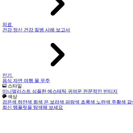
의료
건강
정신 건강
질병
사례 보고서
인기
음식
자연
여행
물
우주
스타일
미니멀리스트
심플한
에스테틱
귀여운
전문적인
빈티지
색상
검은색
하얀색
회색
은
보라색
파랑색
초록색
노란색
주황색
갈
최신 템플릿을 탐색해 보세요