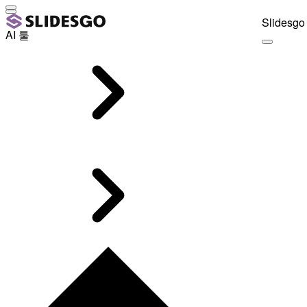
Slidesgo 
AI 툴