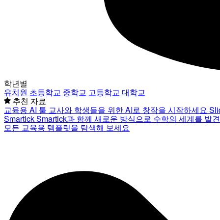
학년별
유치원
초등학교
중학교
고등학교
대학교
추천 자료
교육용 AI 툴
교사와 학생들을 위한 AI로 창작을 시작하세요
Sl
Smartick
Smartick과 함께 새로운 방식으로 수학의 세계를 발
모든 교육용 템플릿을 탐색해 보세요