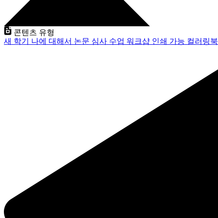
콘텐츠 유형
새 학기
나에 대해서
논문 심사
수업
워크샵
인쇄 가능
컬러링북