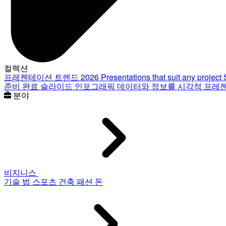
컬렉션
프레젠테이션 트렌드 2026
Presentations that suit any project
준비 완료 슬라이드
인포그래픽
데이터와 정보를 시각적 프레
분야
비지니스
기술
법
스포츠
건축
패션
돈