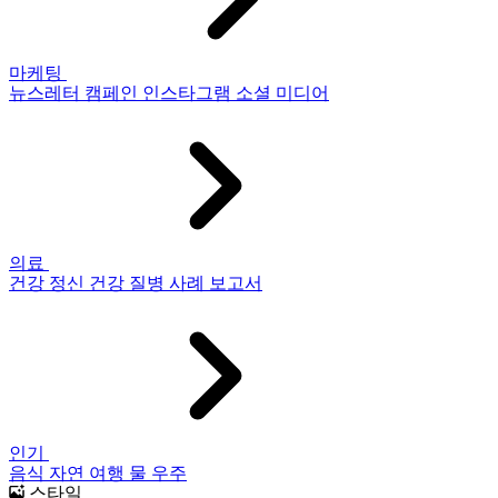
마케팅
뉴스레터
캠페인
인스타그램
소셜 미디어
의료
건강
정신 건강
질병
사례 보고서
인기
음식
자연
여행
물
우주
스타일