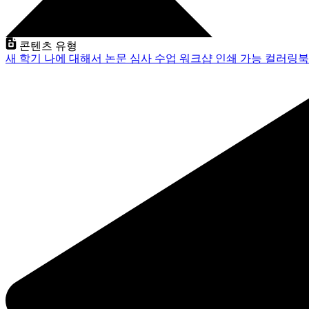
콘텐츠 유형
새 학기
나에 대해서
논문 심사
수업
워크샵
인쇄 가능
컬러링북