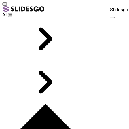
Slidesgo 
AI 툴