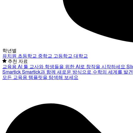
학년별
유치원
초등학교
중학교
고등학교
대학교
추천 자료
교육용 AI 툴
교사와 학생들을 위한 AI로 창작을 시작하세요
Sl
Smartick
Smartick과 함께 새로운 방식으로 수학의 세계를 발
모든 교육용 템플릿을 탐색해 보세요