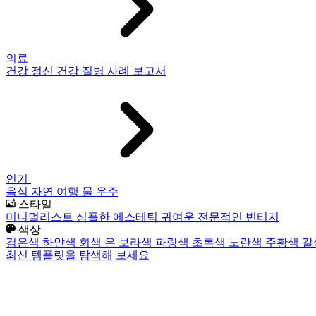
의료
건강
정신 건강
질병
사례 보고서
인기
음식
자연
여행
물
우주
스타일
미니멀리스트
심플한
에스테틱
귀여운
전문적인
빈티지
색상
검은색
하얀색
회색
은
보라색
파랑색
초록색
노란색
주황색
갈
최신 템플릿을 탐색해 보세요