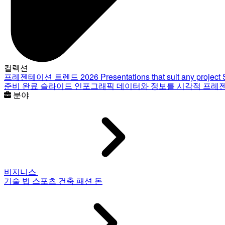
컬렉션
프레젠테이션 트렌드 2026
Presentations that suit any project
준비 완료 슬라이드
인포그래픽
데이터와 정보를 시각적 프레
분야
비지니스
기술
법
스포츠
건축
패션
돈