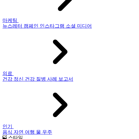
마케팅
뉴스레터
캠페인
인스타그램
소셜 미디어
의료
건강
정신 건강
질병
사례 보고서
인기
음식
자연
여행
물
우주
스타일