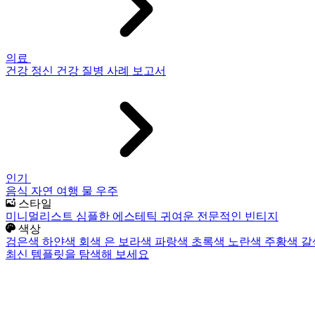
의료
건강
정신 건강
질병
사례 보고서
인기
음식
자연
여행
물
우주
스타일
미니멀리스트
심플한
에스테틱
귀여운
전문적인
빈티지
색상
검은색
하얀색
회색
은
보라색
파랑색
초록색
노란색
주황색
갈
최신 템플릿을 탐색해 보세요