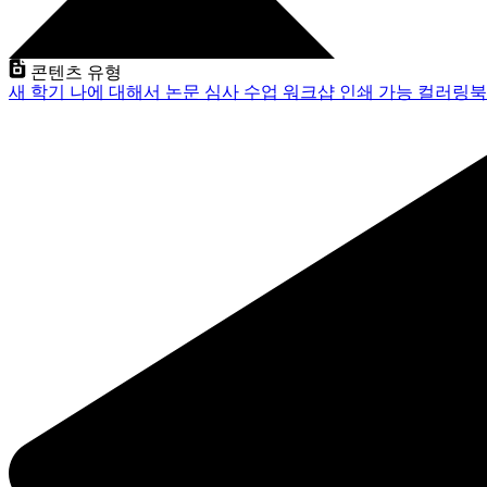
콘텐츠 유형
새 학기
나에 대해서
논문 심사
수업
워크샵
인쇄 가능
컬러링북