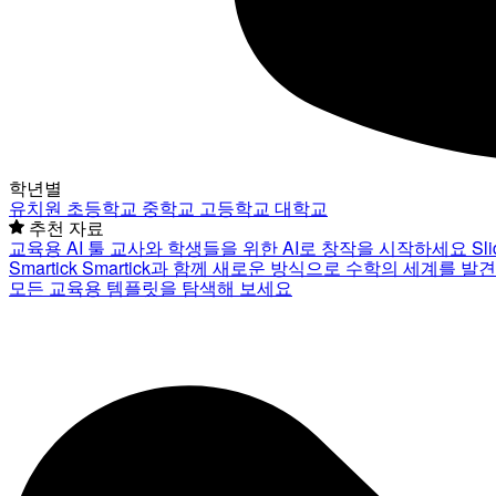
학년별
유치원
초등학교
중학교
고등학교
대학교
추천 자료
교육용 AI 툴
교사와 학생들을 위한 AI로 창작을 시작하세요
Sl
Smartick
Smartick과 함께 새로운 방식으로 수학의 세계를 발
모든 교육용 템플릿을 탐색해 보세요