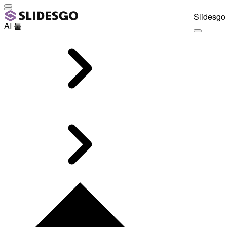
Slidesgo 
AI 툴