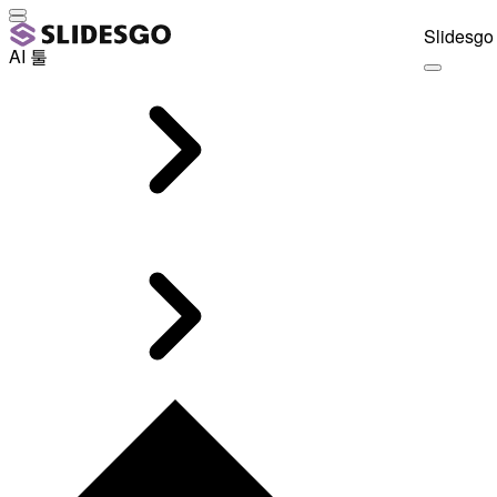
Slidesgo 
AI 툴