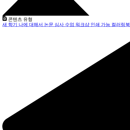
콘텐츠 유형
새 학기
나에 대해서
논문 심사
수업
워크샵
인쇄 가능
컬러링북