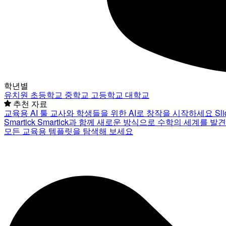
학년별
유치원
초등학교
중학교
고등학교
대학교
추천 자료
교육용 AI 툴
교사와 학생들을 위한 AI로 창작을 시작하세요
Sl
Smartick
Smartick과 함께 새로운 방식으로 수학의 세계를 발
모든 교육용 템플릿을 탐색해 보세요