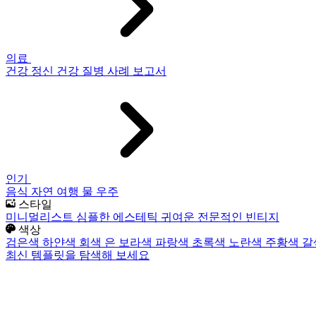
의료
건강
정신 건강
질병
사례 보고서
인기
음식
자연
여행
물
우주
스타일
미니멀리스트
심플한
에스테틱
귀여운
전문적인
빈티지
색상
검은색
하얀색
회색
은
보라색
파랑색
초록색
노란색
주황색
갈
최신 템플릿을 탐색해 보세요