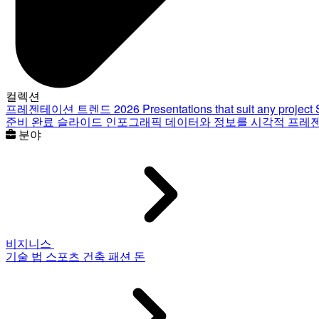
컬렉션
프레젠테이션 트렌드 2026
Presentations that suit any project
준비 완료 슬라이드
인포그래픽
데이터와 정보를 시각적 프레
분야
비지니스
기술
법
스포츠
건축
패션
돈