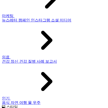
마케팅
뉴스레터
캠페인
인스타그램
소셜 미디어
의료
건강
정신 건강
질병
사례 보고서
인기
음식
자연
여행
물
우주
스타일