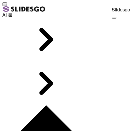
Slidesgo 
AI 툴