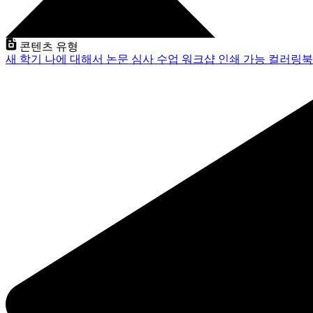
콘텐츠 유형
새 학기
나에 대해서
논문 심사
수업
워크샵
인쇄 가능
컬러링북