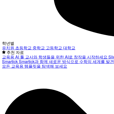
학년별
유치원
초등학교
중학교
고등학교
대학교
추천 자료
교육용 AI 툴
교사와 학생들을 위한 AI로 창작을 시작하세요
Sl
Smartick
Smartick과 함께 새로운 방식으로 수학의 세계를 발
모든 교육용 템플릿을 탐색해 보세요