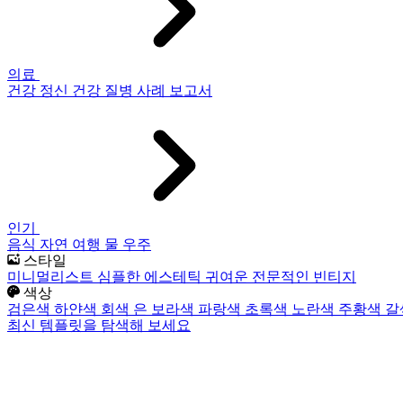
의료
건강
정신 건강
질병
사례 보고서
인기
음식
자연
여행
물
우주
스타일
미니멀리스트
심플한
에스테틱
귀여운
전문적인
빈티지
색상
검은색
하얀색
회색
은
보라색
파랑색
초록색
노란색
주황색
갈
최신 템플릿을 탐색해 보세요