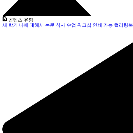
콘텐츠 유형
새 학기
나에 대해서
논문 심사
수업
워크샵
인쇄 가능
컬러링북