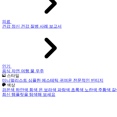
의료
건강
정신 건강
질병
사례 보고서
인기
음식
자연
여행
물
우주
스타일
미니멀리스트
심플한
에스테틱
귀여운
전문적인
빈티지
색상
검은색
하얀색
회색
은
보라색
파랑색
초록색
노란색
주황색
갈
최신 템플릿을 탐색해 보세요