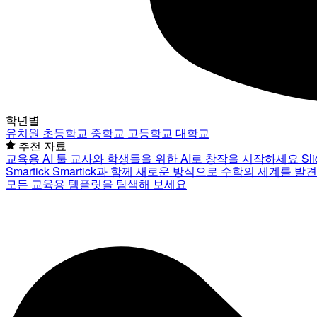
학년별
유치원
초등학교
중학교
고등학교
대학교
추천 자료
교육용 AI 툴
교사와 학생들을 위한 AI로 창작을 시작하세요
Sl
Smartick
Smartick과 함께 새로운 방식으로 수학의 세계를 발
모든 교육용 템플릿을 탐색해 보세요