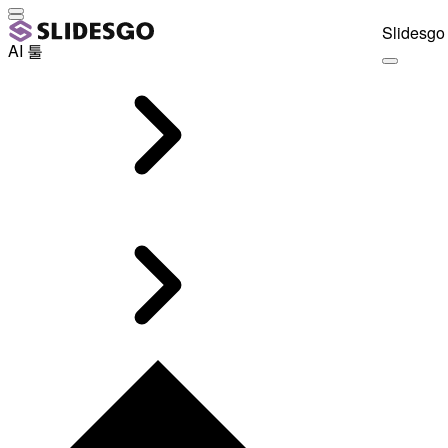
Slidesgo 
AI 툴