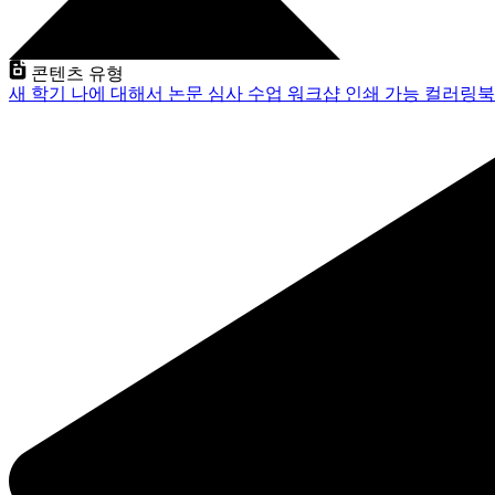
콘텐츠 유형
새 학기
나에 대해서
논문 심사
수업
워크샵
인쇄 가능
컬러링북