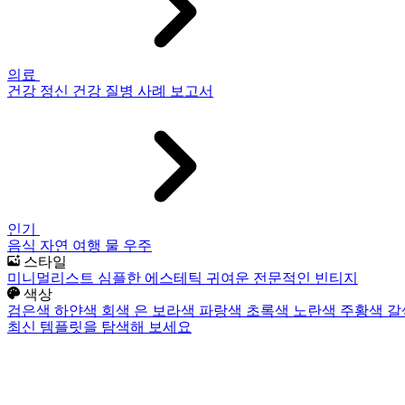
의료
건강
정신 건강
질병
사례 보고서
인기
음식
자연
여행
물
우주
스타일
미니멀리스트
심플한
에스테틱
귀여운
전문적인
빈티지
색상
검은색
하얀색
회색
은
보라색
파랑색
초록색
노란색
주황색
갈
최신 템플릿을 탐색해 보세요