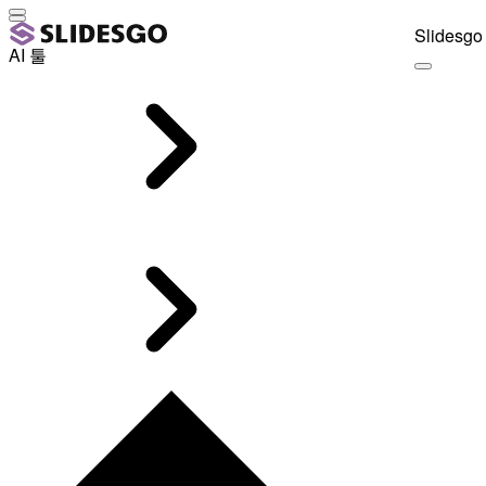
Slidesgo 
AI 툴