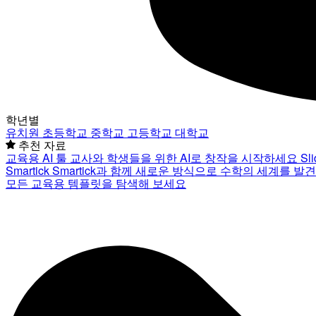
학년별
유치원
초등학교
중학교
고등학교
대학교
추천 자료
교육용 AI 툴
교사와 학생들을 위한 AI로 창작을 시작하세요
Sl
Smartick
Smartick과 함께 새로운 방식으로 수학의 세계를 발
모든 교육용 템플릿을 탐색해 보세요