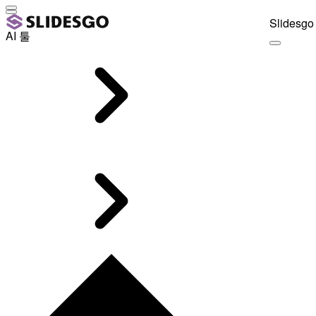
Slidesgo 
AI 툴