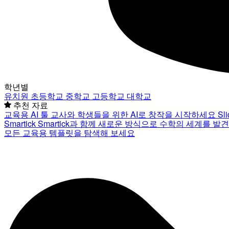
학년별
유치원
초등학교
중학교
고등학교
대학교
추천 자료
교육용 AI 툴
교사와 학생들을 위한 AI로 창작을 시작하세요
Sl
Smartick
Smartick과 함께 새로운 방식으로 수학의 세계를 발
모든 교육용 템플릿을 탐색해 보세요