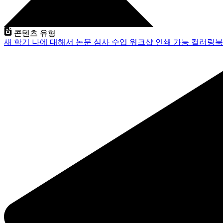
콘텐츠 유형
새 학기
나에 대해서
논문 심사
수업
워크샵
인쇄 가능
컬러링북