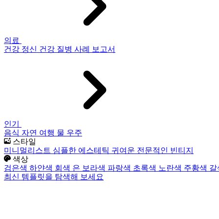
의료
건강
정신 건강
질병
사례 보고서
인기
음식
자연
여행
물
우주
스타일
미니멀리스트
심플한
에스테틱
귀여운
전문적인
빈티지
색상
검은색
하얀색
회색
은
보라색
파랑색
초록색
노란색
주황색
갈
최신 템플릿을 탐색해 보세요