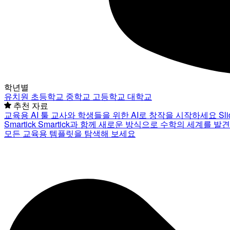
학년별
유치원
초등학교
중학교
고등학교
대학교
추천 자료
교육용 AI 툴
교사와 학생들을 위한 AI로 창작을 시작하세요
Sl
Smartick
Smartick과 함께 새로운 방식으로 수학의 세계를 발
모든 교육용 템플릿을 탐색해 보세요