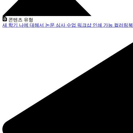
콘텐츠 유형
새 학기
나에 대해서
논문 심사
수업
워크샵
인쇄 가능
컬러링북