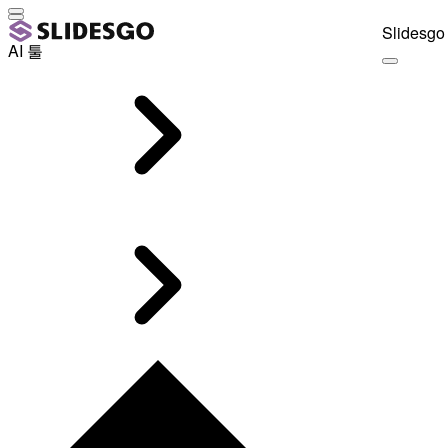
Slidesgo 
AI 툴