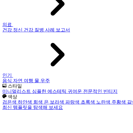
의료
건강
정신 건강
질병
사례 보고서
인기
음식
자연
여행
물
우주
스타일
미니멀리스트
심플한
에스테틱
귀여운
전문적인
빈티지
색상
검은색
하얀색
회색
은
보라색
파랑색
초록색
노란색
주황색
갈
최신 템플릿을 탐색해 보세요