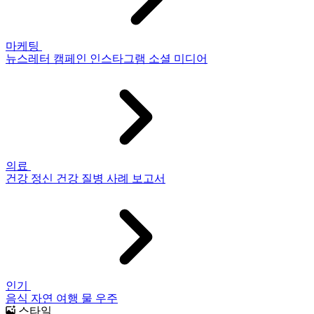
마케팅
뉴스레터
캠페인
인스타그램
소셜 미디어
의료
건강
정신 건강
질병
사례 보고서
인기
음식
자연
여행
물
우주
스타일