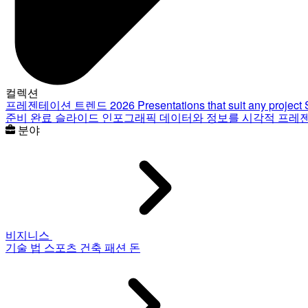
컬렉션
프레젠테이션 트렌드 2026
Presentations that suit any project
준비 완료 슬라이드
인포그래픽
데이터와 정보를 시각적 프레
분야
비지니스
기술
법
스포츠
건축
패션
돈