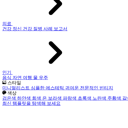
의료
건강
정신 건강
질병
사례 보고서
인기
음식
자연
여행
물
우주
스타일
미니멀리스트
심플한
에스테틱
귀여운
전문적인
빈티지
색상
검은색
하얀색
회색
은
보라색
파랑색
초록색
노란색
주황색
갈
최신 템플릿을 탐색해 보세요