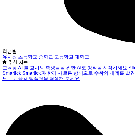
학년별
유치원
초등학교
중학교
고등학교
대학교
추천 자료
교육용 AI 툴
교사와 학생들을 위한 AI로 창작을 시작하세요
Sl
Smartick
Smartick과 함께 새로운 방식으로 수학의 세계를 발
모든 교육용 템플릿을 탐색해 보세요