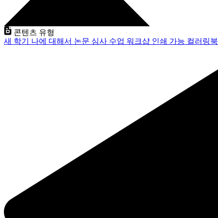
콘텐츠 유형
새 학기
나에 대해서
논문 심사
수업
워크샵
인쇄 가능
컬러링북