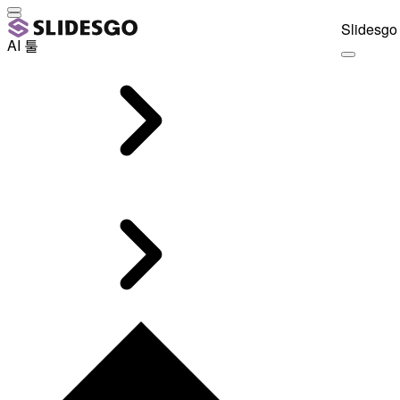
Slidesgo 
AI 툴