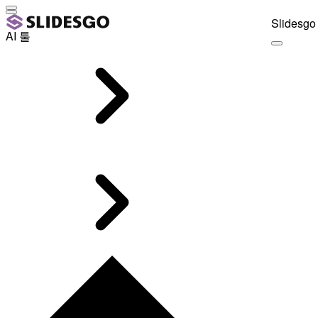
Slidesgo 
AI 툴