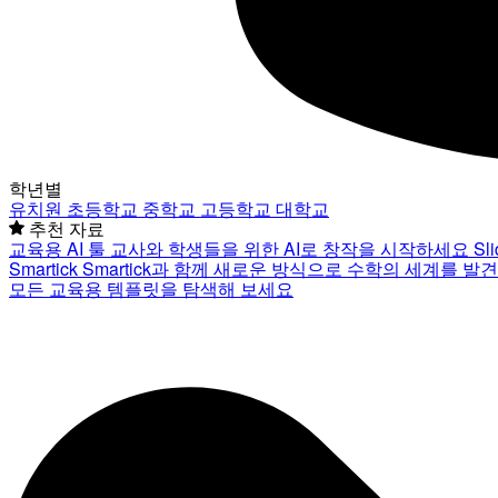
학년별
유치원
초등학교
중학교
고등학교
대학교
추천 자료
교육용 AI 툴
교사와 학생들을 위한 AI로 창작을 시작하세요
Sl
Smartick
Smartick과 함께 새로운 방식으로 수학의 세계를 발
모든 교육용 템플릿을 탐색해 보세요