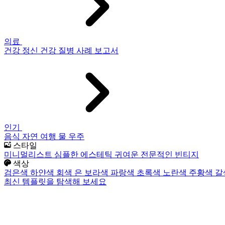
의료
건강
정신 건강
질병
사례 보고서
인기
음식
자연
여행
물
우주
스타일
미니멀리스트
심플한
에스테틱
귀여운
전문적인
빈티지
색상
검은색
하얀색
회색
은
보라색
파랑색
초록색
노란색
주황색
갈
최신 템플릿을 탐색해 보세요