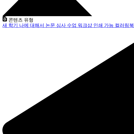
콘텐츠 유형
새 학기
나에 대해서
논문 심사
수업
워크샵
인쇄 가능
컬러링북