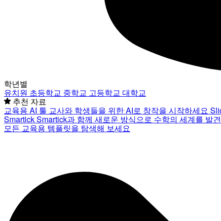
학년별
유치원
초등학교
중학교
고등학교
대학교
추천 자료
교육용 AI 툴
교사와 학생들을 위한 AI로 창작을 시작하세요
Sl
Smartick
Smartick과 함께 새로운 방식으로 수학의 세계를 발
모든 교육용 템플릿을 탐색해 보세요