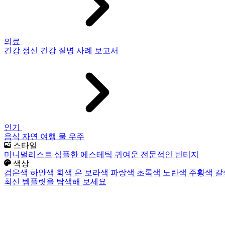
의료
건강
정신 건강
질병
사례 보고서
인기
음식
자연
여행
물
우주
스타일
미니멀리스트
심플한
에스테틱
귀여운
전문적인
빈티지
색상
검은색
하얀색
회색
은
보라색
파랑색
초록색
노란색
주황색
갈
최신 템플릿을 탐색해 보세요