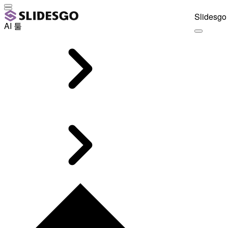
Slidesgo 
AI 툴