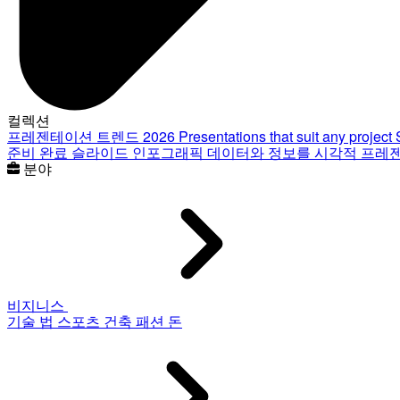
컬렉션
프레젠테이션 트렌드 2026
Presentations that suit any project
준비 완료 슬라이드
인포그래픽
데이터와 정보를 시각적 프레
분야
비지니스
기술
법
스포츠
건축
패션
돈