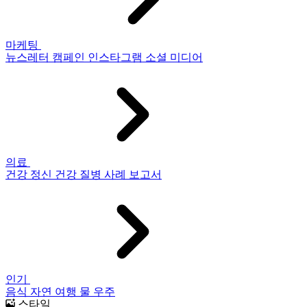
마케팅
뉴스레터
캠페인
인스타그램
소셜 미디어
의료
건강
정신 건강
질병
사례 보고서
인기
음식
자연
여행
물
우주
스타일