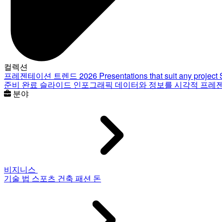
컬렉션
프레젠테이션 트렌드 2026
Presentations that suit any project
준비 완료 슬라이드
인포그래픽
데이터와 정보를 시각적 프레
분야
비지니스
기술
법
스포츠
건축
패션
돈