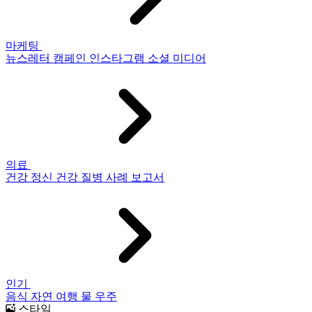
마케팅
뉴스레터
캠페인
인스타그램
소셜 미디어
의료
건강
정신 건강
질병
사례 보고서
인기
음식
자연
여행
물
우주
스타일