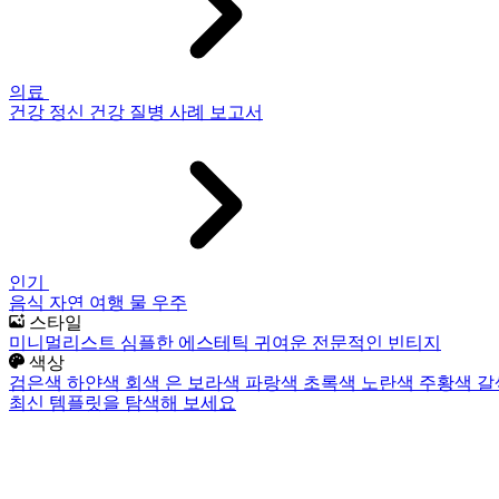
의료
건강
정신 건강
질병
사례 보고서
인기
음식
자연
여행
물
우주
스타일
미니멀리스트
심플한
에스테틱
귀여운
전문적인
빈티지
색상
검은색
하얀색
회색
은
보라색
파랑색
초록색
노란색
주황색
갈
최신 템플릿을 탐색해 보세요