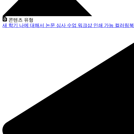
콘텐츠 유형
새 학기
나에 대해서
논문 심사
수업
워크샵
인쇄 가능
컬러링북