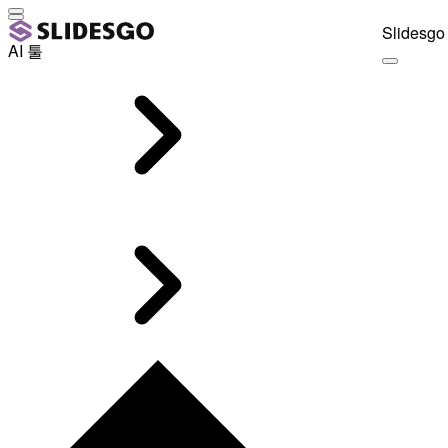
Slidesgo 
AI 툴