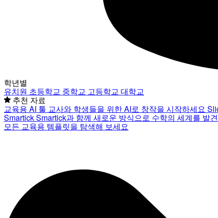
학년별
유치원
초등학교
중학교
고등학교
대학교
추천 자료
교육용 AI 툴
교사와 학생들을 위한 AI로 창작을 시작하세요
Sl
Smartick
Smartick과 함께 새로운 방식으로 수학의 세계를 발
모든 교육용 템플릿을 탐색해 보세요