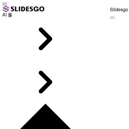
Slidesgo 
AI 툴