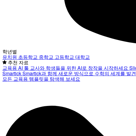
학년별
유치원
초등학교
중학교
고등학교
대학교
추천 자료
교육용 AI 툴
교사와 학생들을 위한 AI로 창작을 시작하세요
Sl
Smartick
Smartick과 함께 새로운 방식으로 수학의 세계를 발
모든 교육용 템플릿을 탐색해 보세요