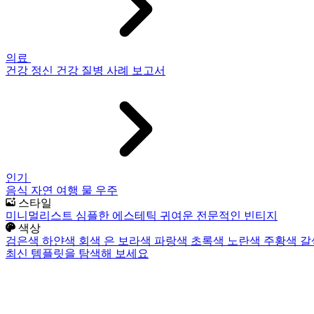
의료
건강
정신 건강
질병
사례 보고서
인기
음식
자연
여행
물
우주
스타일
미니멀리스트
심플한
에스테틱
귀여운
전문적인
빈티지
색상
검은색
하얀색
회색
은
보라색
파랑색
초록색
노란색
주황색
갈
최신 템플릿을 탐색해 보세요