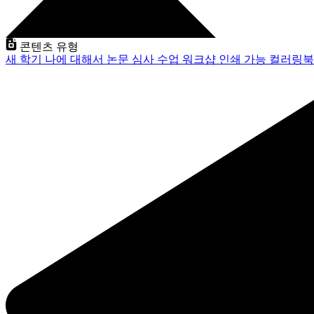
콘텐츠 유형
새 학기
나에 대해서
논문 심사
수업
워크샵
인쇄 가능
컬러링북