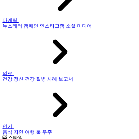
마케팅
뉴스레터
캠페인
인스타그램
소셜 미디어
의료
건강
정신 건강
질병
사례 보고서
인기
음식
자연
여행
물
우주
스타일