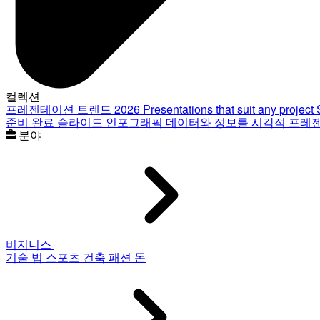
컬렉션
프레젠테이션 트렌드 2026
Presentations that suit any project
준비 완료 슬라이드
인포그래픽
데이터와 정보를 시각적 프레
분야
비지니스
기술
법
스포츠
건축
패션
돈