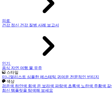
의료
건강
정신 건강
질병
사례 보고서
인기
음식
자연
여행
물
우주
스타일
미니멀리스트
심플한
에스테틱
귀여운
전문적인
빈티지
색상
검은색
하얀색
회색
은
보라색
파랑색
초록색
노란색
주황색
갈
최신 템플릿을 탐색해 보세요