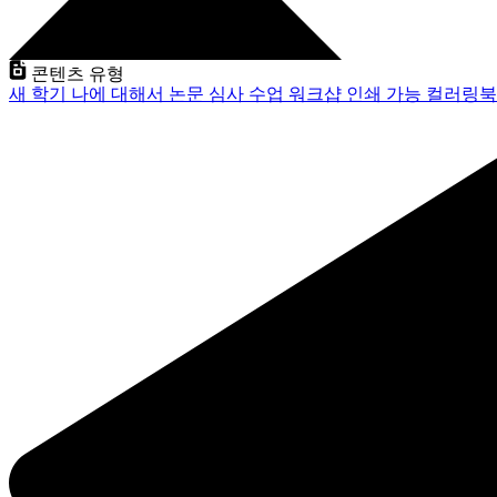
콘텐츠 유형
새 학기
나에 대해서
논문 심사
수업
워크샵
인쇄 가능
컬러링북