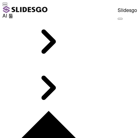
Slidesgo 
AI 툴