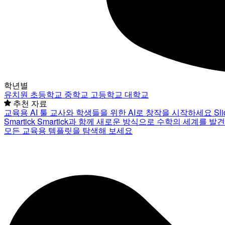
학년별
유치원
초등학교
중학교
고등학교
대학교
추천 자료
교육용 AI 툴
교사와 학생들을 위한 AI로 창작을 시작하세요
Sl
Smartick
Smartick과 함께 새로운 방식으로 수학의 세계를 발
모든 교육용 템플릿을 탐색해 보세요