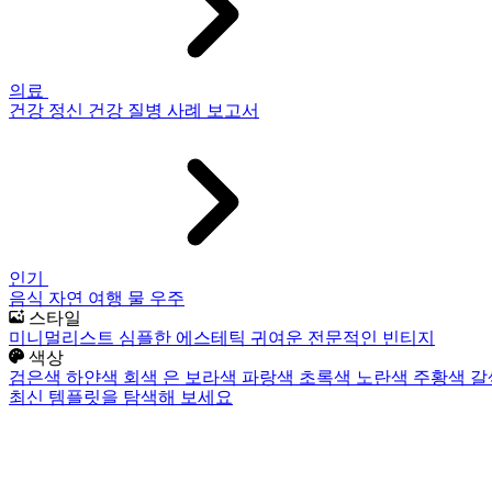
의료
건강
정신 건강
질병
사례 보고서
인기
음식
자연
여행
물
우주
스타일
미니멀리스트
심플한
에스테틱
귀여운
전문적인
빈티지
색상
검은색
하얀색
회색
은
보라색
파랑색
초록색
노란색
주황색
갈
최신 템플릿을 탐색해 보세요