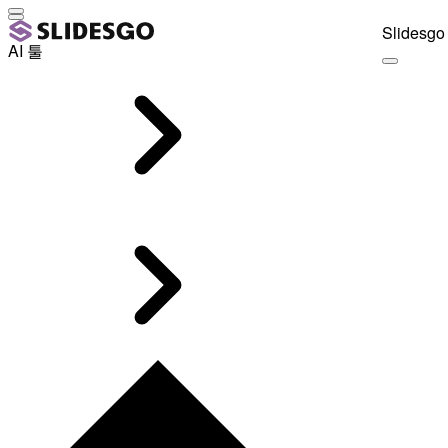
Slidesgo 
AI 툴