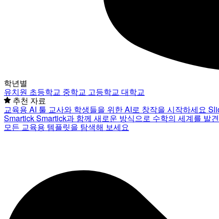
학년별
유치원
초등학교
중학교
고등학교
대학교
추천 자료
교육용 AI 툴
교사와 학생들을 위한 AI로 창작을 시작하세요
Sl
Smartick
Smartick과 함께 새로운 방식으로 수학의 세계를 발
모든 교육용 템플릿을 탐색해 보세요