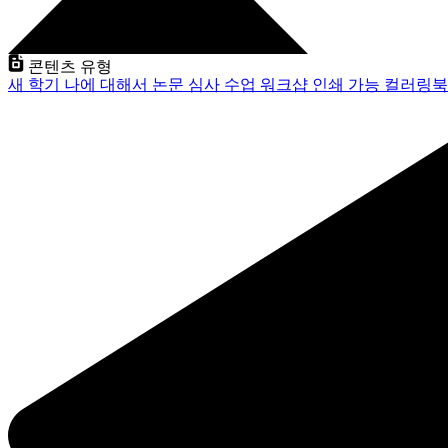
콘텐츠 유형
새 학기
나에 대해서
논문 심사
수업
워크샵
인쇄 가능
컬러링북