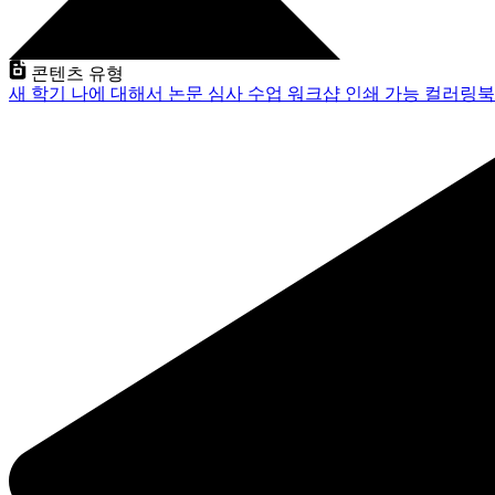
콘텐츠 유형
새 학기
나에 대해서
논문 심사
수업
워크샵
인쇄 가능
컬러링북