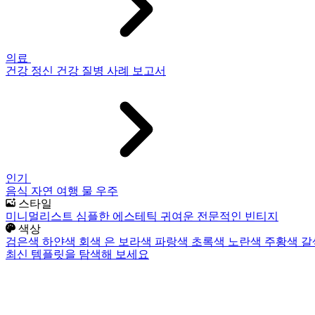
의료
건강
정신 건강
질병
사례 보고서
인기
음식
자연
여행
물
우주
스타일
미니멀리스트
심플한
에스테틱
귀여운
전문적인
빈티지
색상
검은색
하얀색
회색
은
보라색
파랑색
초록색
노란색
주황색
갈
최신 템플릿을 탐색해 보세요