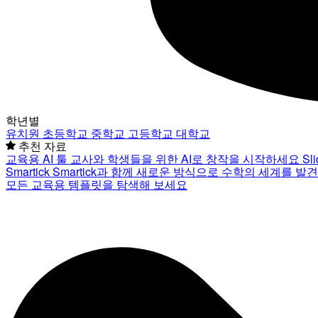
학년별
유치원
초등학교
중학교
고등학교
대학교
추천 자료
교육용 AI 툴
교사와 학생들을 위한 AI로 창작을 시작하세요
Sl
Smartick
Smartick과 함께 새로운 방식으로 수학의 세계를 발
모든 교육용 템플릿을 탐색해 보세요