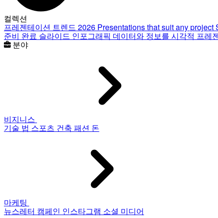
컬렉션
프레젠테이션 트렌드 2026
Presentations that suit any project
준비 완료 슬라이드
인포그래픽
데이터와 정보를 시각적 프레
분야
비지니스
기술
법
스포츠
건축
패션
돈
마케팅
뉴스레터
캠페인
인스타그램
소셜 미디어