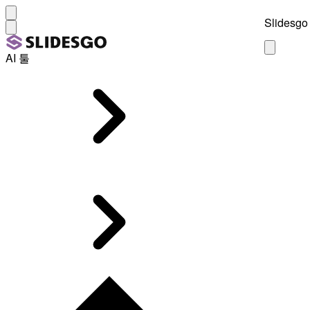
Slidesgo 
AI 툴