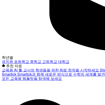
학년별
유치원
초등학교
중학교
고등학교
대학교
추천 자료
교육용 AI 툴
교사와 학생들을 위한 AI로 창작을 시작하세요
Sl
Smartick
Smartick과 함께 새로운 방식으로 수학의 세계를 발
모든 교육용 템플릿을 탐색해 보세요