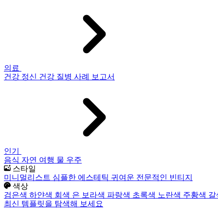
의료
건강
정신 건강
질병
사례 보고서
인기
음식
자연
여행
물
우주
스타일
미니멀리스트
심플한
에스테틱
귀여운
전문적인
빈티지
색상
검은색
하얀색
회색
은
보라색
파랑색
초록색
노란색
주황색
갈
최신 템플릿을 탐색해 보세요