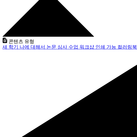
콘텐츠 유형
새 학기
나에 대해서
논문 심사
수업
워크샵
인쇄 가능
컬러링북