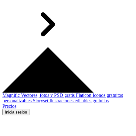
Magnific
Vectores, fotos y PSD gratis
Flaticon
Iconos gratuitos
personalizables
Storyset
Ilustraciones editables gratuitas
Precios
Inicia sesión