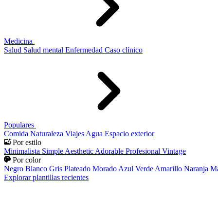
Medicina
Salud
Salud mental
Enfermedad
Caso clínico
Populares
Comida
Naturaleza
Viajes
Agua
Espacio exterior
Por estilo
Minimalista
Simple
Aesthetic
Adorable
Profesional
Vintage
Por color
Negro
Blanco
Gris
Plateado
Morado
Azul
Verde
Amarillo
Naranja
Ma
Explorar plantillas recientes