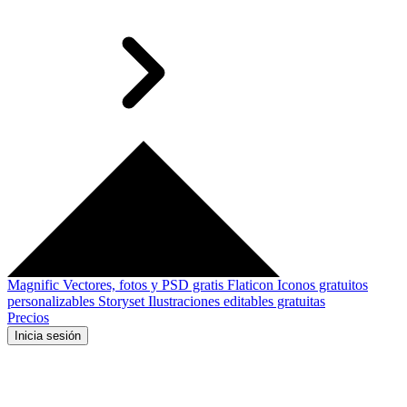
Magnific
Vectores, fotos y PSD gratis
Flaticon
Iconos gratuitos
personalizables
Storyset
Ilustraciones editables gratuitas
Precios
Inicia sesión