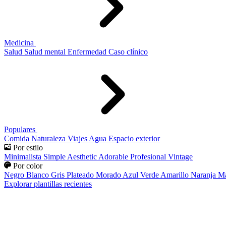
Medicina
Salud
Salud mental
Enfermedad
Caso clínico
Populares
Comida
Naturaleza
Viajes
Agua
Espacio exterior
Por estilo
Minimalista
Simple
Aesthetic
Adorable
Profesional
Vintage
Por color
Negro
Blanco
Gris
Plateado
Morado
Azul
Verde
Amarillo
Naranja
Ma
Explorar plantillas recientes