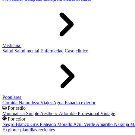
Medicina
Salud
Salud mental
Enfermedad
Caso clínico
Populares
Comida
Naturaleza
Viajes
Agua
Espacio exterior
Por estilo
Minimalista
Simple
Aesthetic
Adorable
Profesional
Vintage
Por color
Negro
Blanco
Gris
Plateado
Morado
Azul
Verde
Amarillo
Naranja
Ma
Explorar plantillas recientes