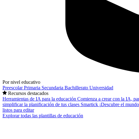
Por nivel educativo
Preescolar
Primaria
Secundaria
Bachillerato
Universidad
Recursos destacados
Herramientas de IA para la educación
Comienza a crear con la IA, pa
simplificar la planificación de tus clases
Smartick
¡Descubre el mundo
listos para editar
Explorar todas las plantillas de educación