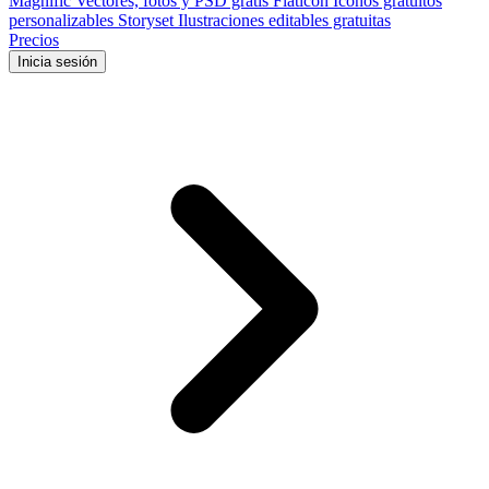
Magnific
Vectores, fotos y PSD gratis
Flaticon
Iconos gratuitos
personalizables
Storyset
Ilustraciones editables gratuitas
Precios
Inicia sesión