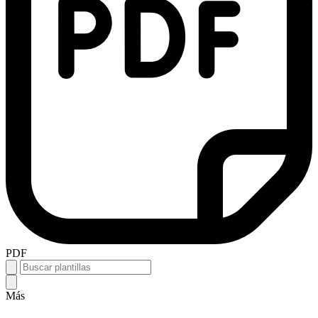
PDF
Más