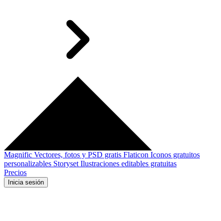
Magnific
Vectores, fotos y PSD gratis
Flaticon
Iconos gratuitos
personalizables
Storyset
Ilustraciones editables gratuitas
Precios
Inicia sesión