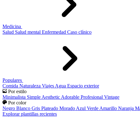
Medicina
Salud
Salud mental
Enfermedad
Caso clínico
Populares
Comida
Naturaleza
Viajes
Agua
Espacio exterior
Por estilo
Minimalista
Simple
Aesthetic
Adorable
Profesional
Vintage
Por color
Negro
Blanco
Gris
Plateado
Morado
Azul
Verde
Amarillo
Naranja
Ma
Explorar plantillas recientes