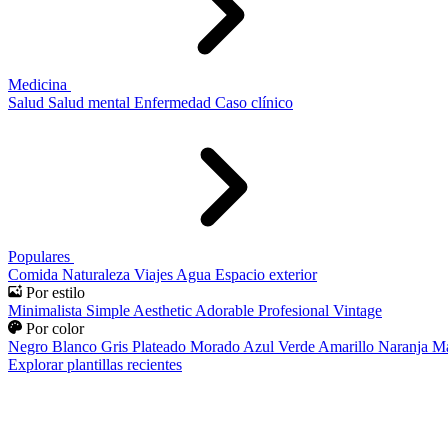
Medicina
Salud
Salud mental
Enfermedad
Caso clínico
Populares
Comida
Naturaleza
Viajes
Agua
Espacio exterior
Por estilo
Minimalista
Simple
Aesthetic
Adorable
Profesional
Vintage
Por color
Negro
Blanco
Gris
Plateado
Morado
Azul
Verde
Amarillo
Naranja
Ma
Explorar plantillas recientes