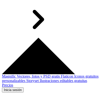
Magnific
Vectores, fotos y PSD gratis
Flaticon
Iconos gratuitos
personalizables
Storyset
Ilustraciones editables gratuitas
Precios
Inicia sesión