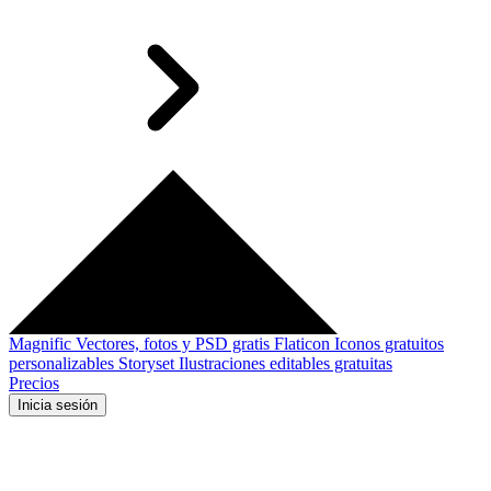
Magnific
Vectores, fotos y PSD gratis
Flaticon
Iconos gratuitos
personalizables
Storyset
Ilustraciones editables gratuitas
Precios
Inicia sesión