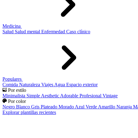
Medicina
Salud
Salud mental
Enfermedad
Caso clínico
Populares
Comida
Naturaleza
Viajes
Agua
Espacio exterior
Por estilo
Minimalista
Simple
Aesthetic
Adorable
Profesional
Vintage
Por color
Negro
Blanco
Gris
Plateado
Morado
Azul
Verde
Amarillo
Naranja
Ma
Explorar plantillas recientes