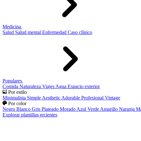
Medicina
Salud
Salud mental
Enfermedad
Caso clínico
Populares
Comida
Naturaleza
Viajes
Agua
Espacio exterior
Por estilo
Minimalista
Simple
Aesthetic
Adorable
Profesional
Vintage
Por color
Negro
Blanco
Gris
Plateado
Morado
Azul
Verde
Amarillo
Naranja
Ma
Explorar plantillas recientes