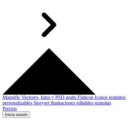
Magnific
Vectores, fotos y PSD gratis
Flaticon
Iconos gratuitos
personalizables
Storyset
Ilustraciones editables gratuitas
Precios
Inicia sesión