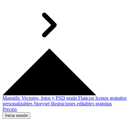
Magnific
Vectores, fotos y PSD gratis
Flaticon
Iconos gratuitos
personalizables
Storyset
Ilustraciones editables gratuitas
Precios
Inicia sesión