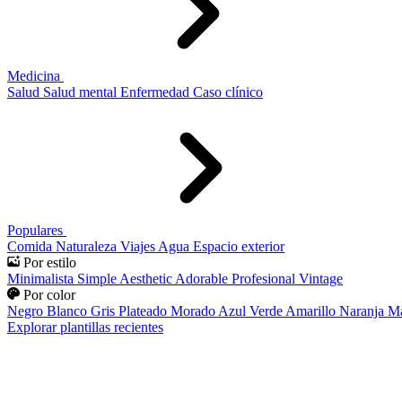
Medicina
Salud
Salud mental
Enfermedad
Caso clínico
Populares
Comida
Naturaleza
Viajes
Agua
Espacio exterior
Por estilo
Minimalista
Simple
Aesthetic
Adorable
Profesional
Vintage
Por color
Negro
Blanco
Gris
Plateado
Morado
Azul
Verde
Amarillo
Naranja
Ma
Explorar plantillas recientes