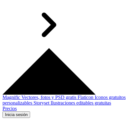
Magnific
Vectores, fotos y PSD gratis
Flaticon
Iconos gratuitos
personalizables
Storyset
Ilustraciones editables gratuitas
Precios
Inicia sesión