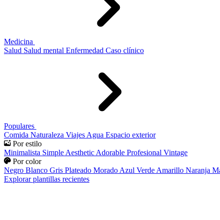
Medicina
Salud
Salud mental
Enfermedad
Caso clínico
Populares
Comida
Naturaleza
Viajes
Agua
Espacio exterior
Por estilo
Minimalista
Simple
Aesthetic
Adorable
Profesional
Vintage
Por color
Negro
Blanco
Gris
Plateado
Morado
Azul
Verde
Amarillo
Naranja
Ma
Explorar plantillas recientes