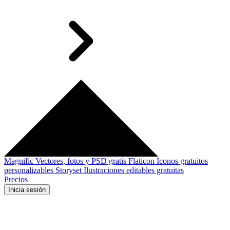
Magnific
Vectores, fotos y PSD gratis
Flaticon
Iconos gratuitos
personalizables
Storyset
Ilustraciones editables gratuitas
Precios
Inicia sesión