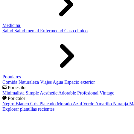
Medicina
Salud
Salud mental
Enfermedad
Caso clínico
Populares
Comida
Naturaleza
Viajes
Agua
Espacio exterior
Por estilo
Minimalista
Simple
Aesthetic
Adorable
Profesional
Vintage
Por color
Negro
Blanco
Gris
Plateado
Morado
Azul
Verde
Amarillo
Naranja
Ma
Explorar plantillas recientes