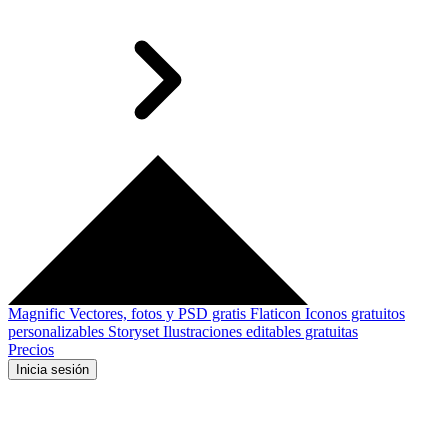
Magnific
Vectores, fotos y PSD gratis
Flaticon
Iconos gratuitos
personalizables
Storyset
Ilustraciones editables gratuitas
Precios
Inicia sesión