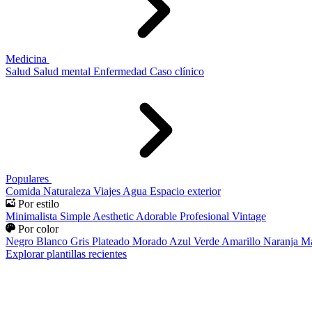
Medicina
Salud
Salud mental
Enfermedad
Caso clínico
Populares
Comida
Naturaleza
Viajes
Agua
Espacio exterior
Por estilo
Minimalista
Simple
Aesthetic
Adorable
Profesional
Vintage
Por color
Negro
Blanco
Gris
Plateado
Morado
Azul
Verde
Amarillo
Naranja
Ma
Explorar plantillas recientes