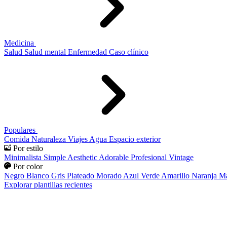
Medicina
Salud
Salud mental
Enfermedad
Caso clínico
Populares
Comida
Naturaleza
Viajes
Agua
Espacio exterior
Por estilo
Minimalista
Simple
Aesthetic
Adorable
Profesional
Vintage
Por color
Negro
Blanco
Gris
Plateado
Morado
Azul
Verde
Amarillo
Naranja
Ma
Explorar plantillas recientes