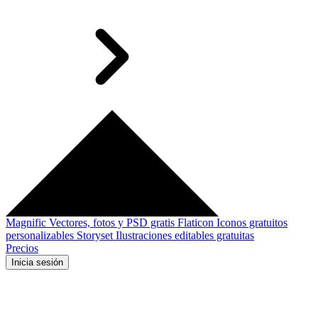
Magnific
Vectores, fotos y PSD gratis
Flaticon
Iconos gratuitos
personalizables
Storyset
Ilustraciones editables gratuitas
Precios
Inicia sesión