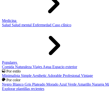
Medicina
Salud
Salud mental
Enfermedad
Caso clínico
Populares
Comida
Naturaleza
Viajes
Agua
Espacio exterior
Por estilo
Minimalista
Simple
Aesthetic
Adorable
Profesional
Vintage
Por color
Negro
Blanco
Gris
Plateado
Morado
Azul
Verde
Amarillo
Naranja
Ma
Explorar plantillas recientes