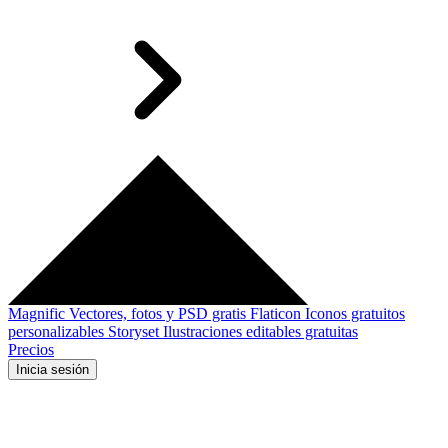
Magnific
Vectores, fotos y PSD gratis
Flaticon
Iconos gratuitos
personalizables
Storyset
Ilustraciones editables gratuitas
Precios
Inicia sesión