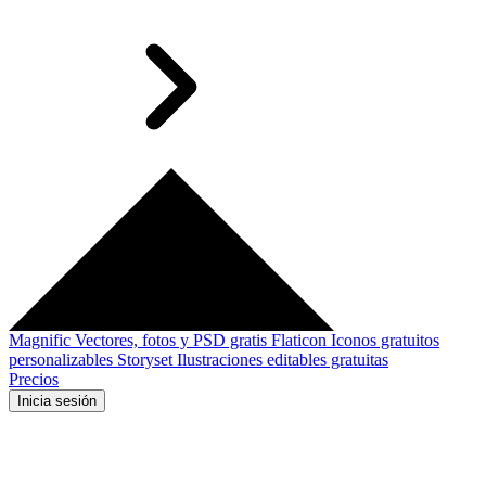
Magnific
Vectores, fotos y PSD gratis
Flaticon
Iconos gratuitos
personalizables
Storyset
Ilustraciones editables gratuitas
Precios
Inicia sesión