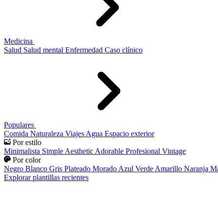
Medicina
Salud
Salud mental
Enfermedad
Caso clínico
Populares
Comida
Naturaleza
Viajes
Agua
Espacio exterior
Por estilo
Minimalista
Simple
Aesthetic
Adorable
Profesional
Vintage
Por color
Negro
Blanco
Gris
Plateado
Morado
Azul
Verde
Amarillo
Naranja
Ma
Explorar plantillas recientes